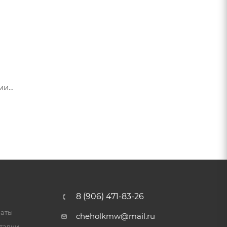
ами
я их
8 (906) 471-83-26
латы
cheholkmw@mail.ru
тавки