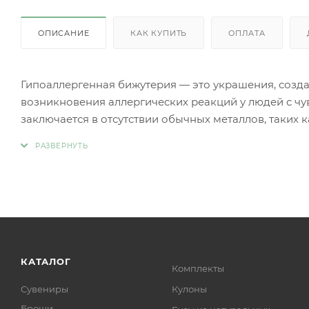
ОПИСАНИЕ
КАК КУПИТЬ
ОПЛАТА
Гипоаллергенная бижутерия — это украшения, созд
возникновения аллергических реакций у людей с чу
заключается в отсутствии обычных металлов, таких 
аллергии.
Вместо аллергенных компонентов в гипоаллергенн
Нержавеющая сталь.
Титан.
Серебро 925 пробы (хотя в некоторых случаях медь
Родиевое покрытие (часто используется для покрыти
более безопасными и устойчивыми к коррозии).
Золото (особенно высокой пробы, хотя даже золотые
КАТАЛОГ
Комплекты
Платина.
Сувениры
Кулоны
Ниобий.
Броши