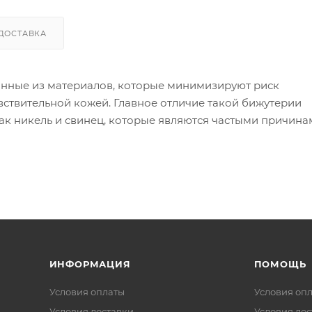
ДОСТАВКА
анные из материалов, которые минимизируют риск
вствительной кожей. Главное отличие такой бижутерии
как никель и свинец, которые являются частыми причин
ой бижутерии используются следующие материалы:
 в сплаве может вызывать реакцию).
я других металлов, таких как золото или серебро, дела
 изделия могут содержать никель в сплавах).
ИНФОРМАЦИЯ
ПОМОЩЬ
Условия оплаты
Условия оп
Условия доставки
Условия дос