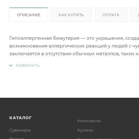
ОПИСАНИЕ
КАК КУПИТЬ
ОПЛАТА
Гипоаллергенная бижутерия — это украшения, созд
возникновения аллергических реакций у людей с чу
заключается в отсутствии обычных металлов, таких 
аллергии.
Вместо аллергенных компонентов в гипоаллергенн
Нержавеющая сталь.
Титан.
Серебро 925 пробы (хотя в некоторых случаях медь
Родиевое покрытие (часто используется для покрыти
более безопасными и устойчивыми к коррозии).
Золото (особенно высокой пробы, хотя даже золотые
КАТАЛОГ
Комплекты
Платина.
Сувениры
Кулоны
Ниобий.
Броши