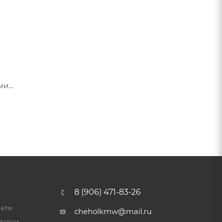
ами
я их
8 (906) 471-83-26
латы
cheholkmw@mail.ru
тавки