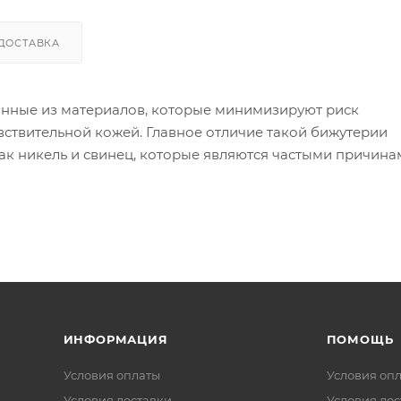
ДОСТАВКА
анные из материалов, которые минимизируют риск
вствительной кожей. Главное отличие такой бижутерии
как никель и свинец, которые являются частыми причин
ой бижутерии используются следующие материалы:
 в сплаве может вызывать реакцию).
я других металлов, таких как золото или серебро, дела
 изделия могут содержать никель в сплавах).
ИНФОРМАЦИЯ
ПОМОЩЬ
Условия оплаты
Условия оп
Условия доставки
Условия дос