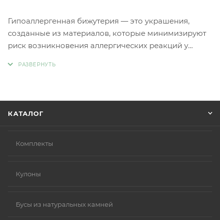
Гипоаллергенная бижутерия — это украшения,
созданные из материалов, которые минимизируют
риск возникновения аллергических реакций у
людей с чувствительной кожей. Главное отличие
такой бижутерии заключается в отсутствии обычных
металлов, таких как никель и свинец, которые
являются частыми причинами аллергии.
Вместо аллергенных компонентов в
КАТАЛОГ
гипоаллергенной бижутерии используются
следующие материалы:
Нержавеющая сталь.
Комплекты
Титан.
Серебро 925 пробы (хотя в некоторых случаях медь
Кулоны
в сплаве может вызывать реакцию).
Родиевое покрытие (часто используется для
покрытия других металлов, таких как золото или
Бусы из натуральных камней
серебро, делая их более безопасными и