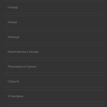
устойчивыми к коррозии).
Чокер
Золото (особенно высокой пробы, хотя даже
золотые изделия могут содержать никель в сплавах).
Ножи
Платина.
Ниобий.
Кольца
Комплекты с Колье
Рюкзами и Сумки
Серьги
Упаковка