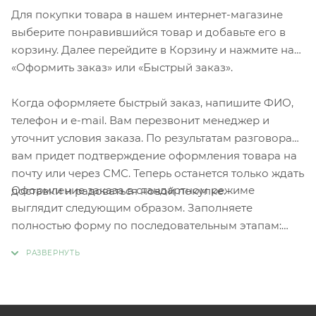
Для покупки товара в нашем интернет-магазине
выберите понравившийся товар и добавьте его в
корзину. Далее перейдите в Корзину и нажмите на
«Оформить заказ» или «Быстрый заказ».
Когда оформляете быстрый заказ, напишите ФИО,
телефон и e-mail. Вам перезвонит менеджер и
уточнит условия заказа. По результатам разговора
вам придет подтверждение оформления товара на
почту или через СМС. Теперь останется только ждать
Оформление заказа в стандартном режиме
доставки и радоваться новой покупке.
выглядит следующим образом. Заполняете
полностью форму по последовательным этапам:
адрес, способ доставки, оплаты, данные о себе.
Советуем в комментарии к заказу написать
информацию, которая поможет курьеру вас найти.
Нажмите кнопку «Оформить заказ».