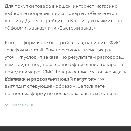
Для покупки товара в нашем интернет-магазине
выберите понравившийся товар и добавьте его в
корзину. Далее перейдите в Корзину и нажмите на
«Оформить заказ» или «Быстрый заказ».
Когда оформляете быстрый заказ, напишите ФИО,
телефон и e-mail. Вам перезвонит менеджер и
уточнит условия заказа. По результатам разговора
вам придет подтверждение оформления товара на
почту или через СМС. Теперь останется только ждать
Оформление заказа в стандартном режиме
доставки и радоваться новой покупке.
выглядит следующим образом. Заполняете
полностью форму по последовательным этапам:
адрес, способ доставки, оплаты, данные о себе.
Советуем в комментарии к заказу написать
информацию, которая поможет курьеру вас найти.
Нажмите кнопку «Оформить заказ».