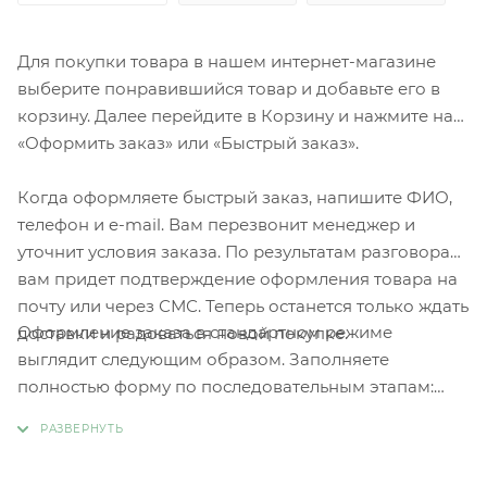
Для покупки товара в нашем интернет-магазине
выберите понравившийся товар и добавьте его в
корзину. Далее перейдите в Корзину и нажмите на
«Оформить заказ» или «Быстрый заказ».
Когда оформляете быстрый заказ, напишите ФИО,
телефон и e-mail. Вам перезвонит менеджер и
уточнит условия заказа. По результатам разговора
вам придет подтверждение оформления товара на
почту или через СМС. Теперь останется только ждать
Оформление заказа в стандартном режиме
доставки и радоваться новой покупке.
выглядит следующим образом. Заполняете
полностью форму по последовательным этапам:
адрес, способ доставки, оплаты, данные о себе.
Советуем в комментарии к заказу написать
информацию, которая поможет курьеру вас найти.