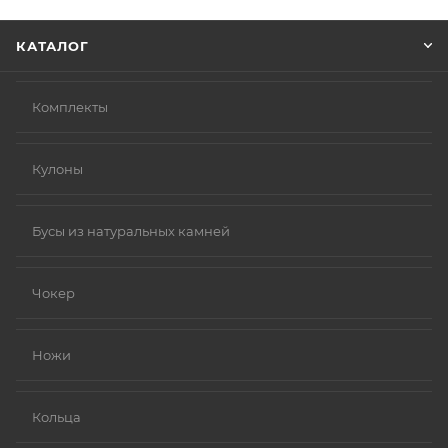
Нажмите кнопку «Оформить заказ».
КАТАЛОГ
Комплекты
Кулоны
Бусы из натуральных камней
Чокер
Ножи
Кольца