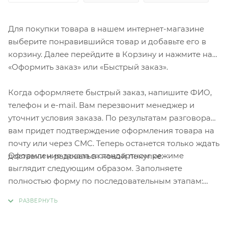
Для покупки товара в нашем интернет-магазине
выберите понравившийся товар и добавьте его в
корзину. Далее перейдите в Корзину и нажмите на
«Оформить заказ» или «Быстрый заказ».
Когда оформляете быстрый заказ, напишите ФИО,
телефон и e-mail. Вам перезвонит менеджер и
уточнит условия заказа. По результатам разговора
вам придет подтверждение оформления товара на
почту или через СМС. Теперь останется только ждать
Оформление заказа в стандартном режиме
доставки и радоваться новой покупке.
выглядит следующим образом. Заполняете
полностью форму по последовательным этапам:
адрес, способ доставки, оплаты, данные о себе.
Советуем в комментарии к заказу написать
информацию, которая поможет курьеру вас найти.