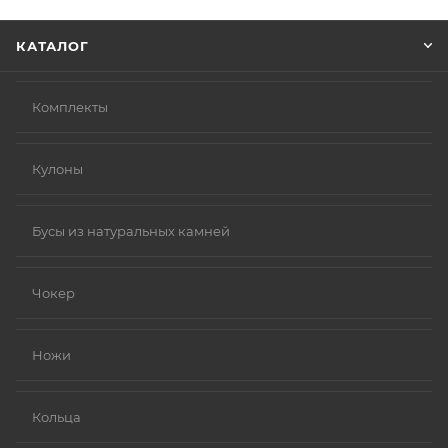
Нажмите кнопку «Оформить заказ».
КАТАЛОГ
Комплекты
Кулоны
Бусы из натуральных камней
Чокер
Ножи
Кольца