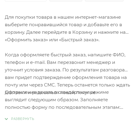
Для покупки товара в нашем интернет-магазине
выберите понравившийся товар и добавьте его в
корзину. Далее перейдите в Корзину и нажмите на
«Оформить заказ» или «Быстрый заказ».
Когда оформляете быстрый заказ, напишите ФИО,
телефон и e-mail. Вам перезвонит менеджер и
уточнит условия заказа. По результатам разговора
вам придет подтверждение оформления товара на
почту или через СМС. Теперь останется только ждать
Оформление заказа в стандартном режиме
доставки и радоваться новой покупке.
выглядит следующим образом. Заполняете
полностью форму по последовательным этапам:
адрес, способ доставки, оплаты, данные о себе.
Советуем в комментарии к заказу написать
информацию, которая поможет курьеру вас найти.