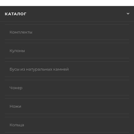
Нажмите кнопку «Оформить заказ».
КАТАЛОГ
Комплекты
Кулоны
Бусы из натуральных камней
Чокер
Ножи
Кольца