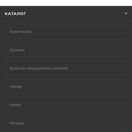
Нажмите кнопку «Оформить заказ».
КАТАЛОГ
Комплекты
Кулоны
Бусы из натуральных камней
Чокер
Ножи
Кольца