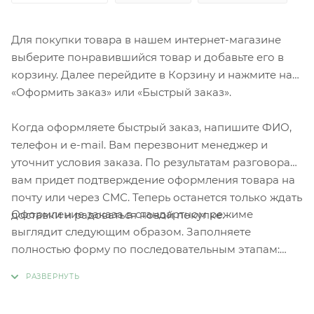
Для покупки товара в нашем интернет-магазине
выберите понравившийся товар и добавьте его в
корзину. Далее перейдите в Корзину и нажмите на
«Оформить заказ» или «Быстрый заказ».
Когда оформляете быстрый заказ, напишите ФИО,
телефон и e-mail. Вам перезвонит менеджер и
уточнит условия заказа. По результатам разговора
вам придет подтверждение оформления товара на
почту или через СМС. Теперь останется только ждать
Оформление заказа в стандартном режиме
доставки и радоваться новой покупке.
выглядит следующим образом. Заполняете
полностью форму по последовательным этапам:
адрес, способ доставки, оплаты, данные о себе.
Советуем в комментарии к заказу написать
информацию, которая поможет курьеру вас найти.