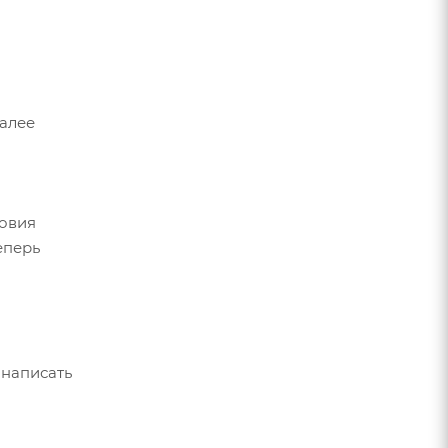
Далее
ловия
еперь
 написать