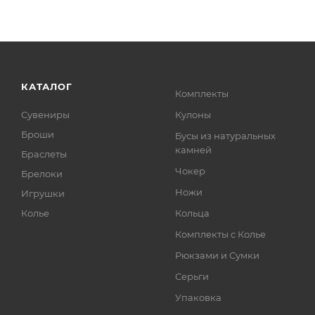
КАТАЛОГ
Комплекты
Сувениры
Кулоны
Броши
Бусы из натуральных
камней
Браслеты
Чокер
Брелоки
Ножи
Игрушки
Колье
Кольца
Комплекты с Колье
Рюкзами и Сумки
Серьги
Упаковка