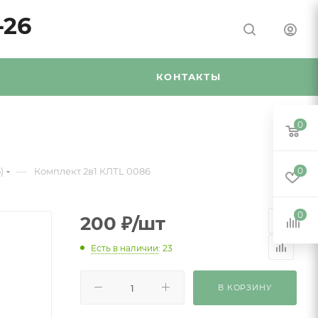
-26
Я
КОНТАКТЫ
0
—
)
Комплект 2в1 КЛТL 0086
0
0
200
₽
/шт
Есть в наличии
: 23
В КОРЗИНУ