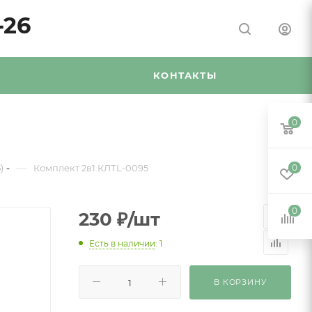
-26
Я
КОНТАКТЫ
0
—
)
Комплект 2в1 КЛТL-0095
0
0
230
₽
/шт
Есть в наличии
: 1
В КОРЗИНУ