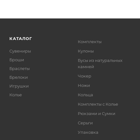
КАТАЛОГ
Комплекты
Сувениры
Кулоны
Броши
Бусы из натуральных
камней
Браслеты
Чокер
Брелоки
Ножи
Игрушки
Колье
Кольца
Комплекты с Колье
Рюкзами и Сумки
Серьги
Упаковка