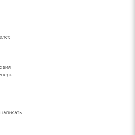
Далее
ловия
еперь
 написать