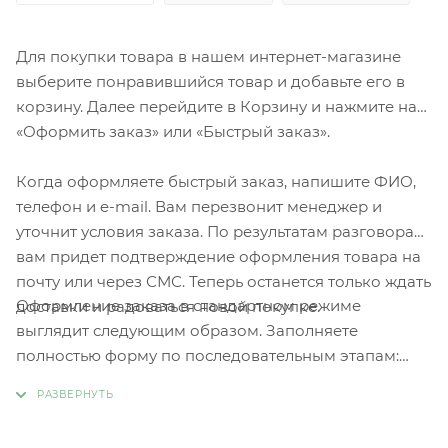
Для покупки товара в нашем интернет-магазине
выберите понравившийся товар и добавьте его в
корзину. Далее перейдите в Корзину и нажмите на
«Оформить заказ» или «Быстрый заказ».
Когда оформляете быстрый заказ, напишите ФИО,
телефон и e-mail. Вам перезвонит менеджер и
уточнит условия заказа. По результатам разговора
вам придет подтверждение оформления товара на
почту или через СМС. Теперь останется только ждать
Оформление заказа в стандартном режиме
доставки и радоваться новой покупке.
выглядит следующим образом. Заполняете
полностью форму по последовательным этапам:
адрес, способ доставки, оплаты, данные о себе.
Советуем в комментарии к заказу написать
информацию, которая поможет курьеру вас найти.