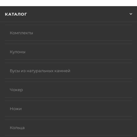
Нажмите кнопку «Оформить заказ».
КАТАЛОГ
Комплекты
Кулоны
Бусы из натуральных камней
Чокер
Ножи
Кольца