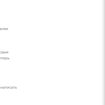
Далее
ловия
еперь
 написать