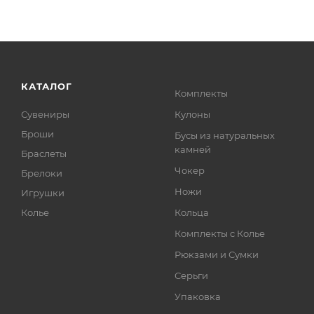
КАТАЛОГ
Комплекты
Сувениры
Кулоны
Броши
Бусы из натуральных
камней
Браслеты
Чокер
Брелоки
Ножи
Игрушки
Колье
Кольца
Комплекты с Колье
Рюкзами и Сумки
Серьги
Упаковка