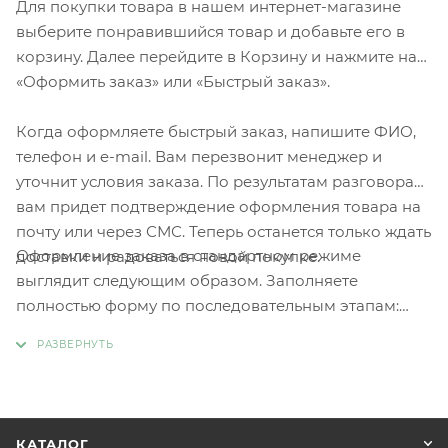
Для покупки товара в нашем интернет-магазине
выберите понравившийся товар и добавьте его в
корзину. Далее перейдите в Корзину и нажмите на
«Оформить заказ» или «Быстрый заказ».
Когда оформляете быстрый заказ, напишите ФИО,
телефон и e-mail. Вам перезвонит менеджер и
уточнит условия заказа. По результатам разговора
вам придет подтверждение оформления товара на
почту или через СМС. Теперь останется только ждать
Оформление заказа в стандартном режиме
доставки и радоваться новой покупке.
выглядит следующим образом. Заполняете
полностью форму по последовательным этапам:
адрес, способ доставки, оплаты, данные о себе.
Советуем в комментарии к заказу написать
информацию, которая поможет курьеру вас найти.
Нажмите кнопку «Оформить заказ».
КАТАЛОГ