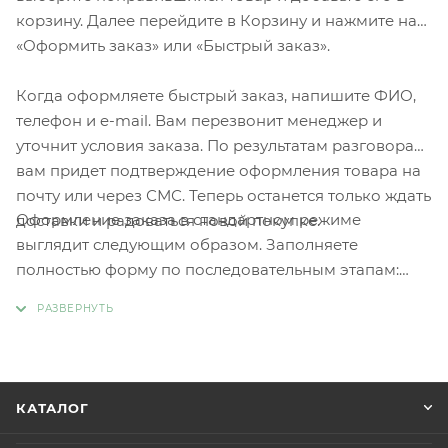
корзину. Далее перейдите в Корзину и нажмите на
«Оформить заказ» или «Быстрый заказ».
Когда оформляете быстрый заказ, напишите ФИО,
телефон и e-mail. Вам перезвонит менеджер и
уточнит условия заказа. По результатам разговора
вам придет подтверждение оформления товара на
почту или через СМС. Теперь останется только ждать
Оформление заказа в стандартном режиме
доставки и радоваться новой покупке.
выглядит следующим образом. Заполняете
полностью форму по последовательным этапам:
адрес, способ доставки, оплаты, данные о себе.
Советуем в комментарии к заказу написать
информацию, которая поможет курьеру вас найти.
Нажмите кнопку «Оформить заказ».
КАТАЛОГ