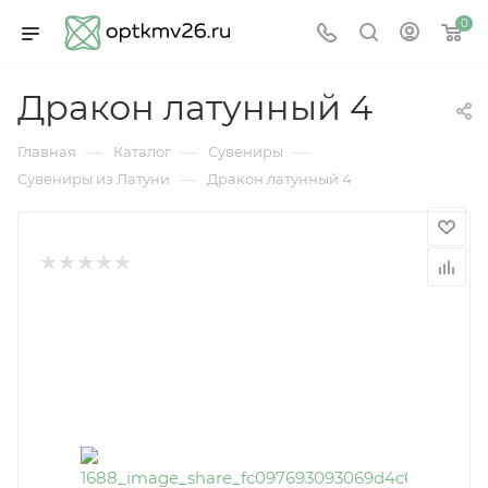
0
Дракон латунный 4
—
—
—
Главная
Каталог
Сувениры
—
Сувениры из Латуни
Дракон латунный 4