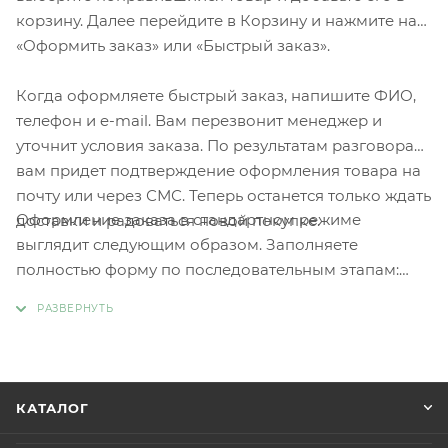
корзину. Далее перейдите в Корзину и нажмите на
«Оформить заказ» или «Быстрый заказ».
Когда оформляете быстрый заказ, напишите ФИО,
телефон и e-mail. Вам перезвонит менеджер и
уточнит условия заказа. По результатам разговора
вам придет подтверждение оформления товара на
почту или через СМС. Теперь останется только ждать
Оформление заказа в стандартном режиме
доставки и радоваться новой покупке.
выглядит следующим образом. Заполняете
полностью форму по последовательным этапам:
адрес, способ доставки, оплаты, данные о себе.
Советуем в комментарии к заказу написать
информацию, которая поможет курьеру вас найти.
Нажмите кнопку «Оформить заказ».
КАТАЛОГ