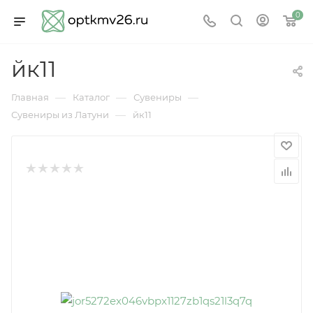
0
йк11
—
—
—
Главная
Каталог
Сувениры
—
Сувениры из Латуни
йк11