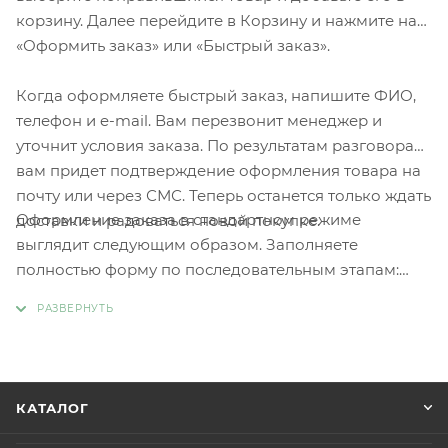
корзину. Далее перейдите в Корзину и нажмите на
«Оформить заказ» или «Быстрый заказ».
Когда оформляете быстрый заказ, напишите ФИО,
телефон и e-mail. Вам перезвонит менеджер и
уточнит условия заказа. По результатам разговора
вам придет подтверждение оформления товара на
почту или через СМС. Теперь останется только ждать
Оформление заказа в стандартном режиме
доставки и радоваться новой покупке.
выглядит следующим образом. Заполняете
полностью форму по последовательным этапам:
адрес, способ доставки, оплаты, данные о себе.
Советуем в комментарии к заказу написать
информацию, которая поможет курьеру вас найти.
Нажмите кнопку «Оформить заказ».
КАТАЛОГ