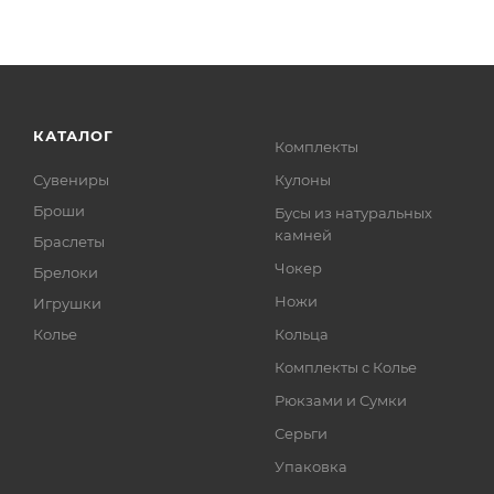
КАТАЛОГ
Комплекты
Сувениры
Кулоны
Броши
Бусы из натуральных
камней
Браслеты
Чокер
Брелоки
Ножи
Игрушки
Колье
Кольца
Комплекты с Колье
Рюкзами и Сумки
Серьги
Упаковка