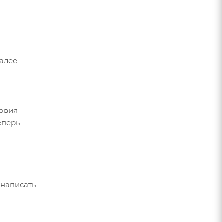
Далее
ловия
еперь
 написать