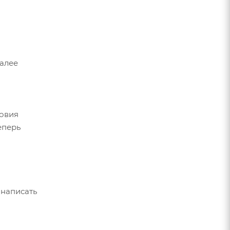
Далее
ловия
еперь
 написать