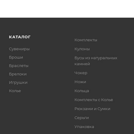
КАТАЛОГ
Комплекты
Сувениры
Кулоны
Броши
Бусы из натуральных
камней
Браслеты
Чокер
Брелоки
Ножи
Игрушки
Колье
Кольца
Комплекты с Колье
Рюкзами и Сумки
Серьги
Упаковка