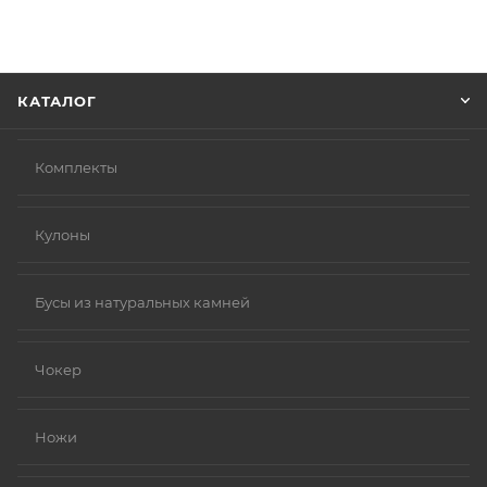
Советуем в комментарии к заказу написать
информацию, которая поможет курьеру вас найти.
Нажмите кнопку «Оформить заказ».
КАТАЛОГ
Комплекты
Кулоны
Бусы из натуральных камней
Чокер
Ножи