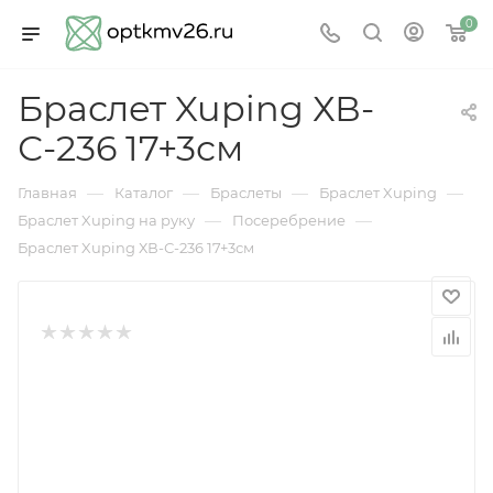
0
Браслет Xuping ХВ-
С-236 17+3см
—
—
—
—
Главная
Каталог
Браслеты
Браслет Xuping
—
—
Браслет Xuping на руку
Посеребрение
Браслет Xuping ХВ-С-236 17+3см