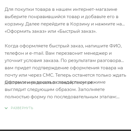
Для покупки товара в нашем интернет-магазине
выберите понравившийся товар и добавьте его в
корзину. Далее перейдите в Корзину и нажмите на
«Оформить заказ» или «Быстрый заказ».
Когда оформляете быстрый заказ, напишите ФИО,
телефон и e-mail. Вам перезвонит менеджер и
уточнит условия заказа. По результатам разговора
вам придет подтверждение оформления товара на
почту или через СМС. Теперь останется только ждать
Оформление заказа в стандартном режиме
доставки и радоваться новой покупке.
выглядит следующим образом. Заполняете
полностью форму по последовательным этапам:
адрес, способ доставки, оплаты, данные о себе.
Советуем в комментарии к заказу написать
информацию, которая поможет курьеру вас найти.
Нажмите кнопку «Оформить заказ».