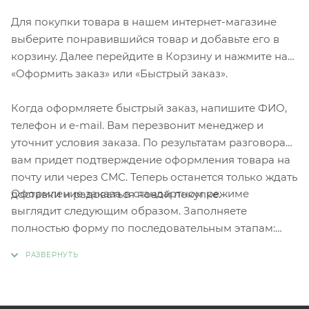
Для покупки товара в нашем интернет-магазине
выберите понравившийся товар и добавьте его в
корзину. Далее перейдите в Корзину и нажмите на
«Оформить заказ» или «Быстрый заказ».
Когда оформляете быстрый заказ, напишите ФИО,
телефон и e-mail. Вам перезвонит менеджер и
уточнит условия заказа. По результатам разговора
вам придет подтверждение оформления товара на
почту или через СМС. Теперь останется только ждать
Оформление заказа в стандартном режиме
доставки и радоваться новой покупке.
выглядит следующим образом. Заполняете
полностью форму по последовательным этапам:
адрес, способ доставки, оплаты, данные о себе.
Советуем в комментарии к заказу написать
информацию, которая поможет курьеру вас найти.
Нажмите кнопку «Оформить заказ».