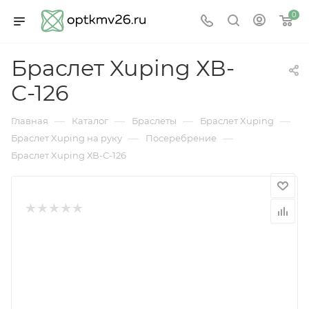
0
Браслет Xuping ХВ-
С-126
—
—
—
—
Главная
Каталог
Браслеты
Браслет Xuping
—
—
Браслет Xuping на руку
Посеребрение
Браслет Xuping ХВ-С-126