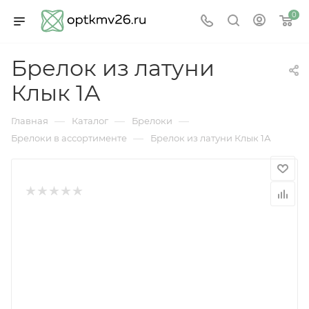
0
Брелок из латуни
Клык 1А
—
—
—
Главная
Каталог
Брелоки
—
Брелоки в ассортименте
Брелок из латуни Клык 1А