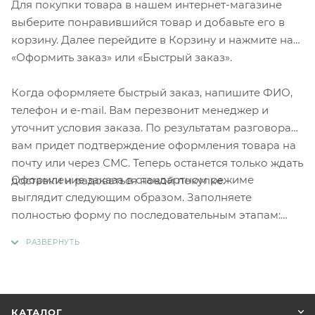
Для покупки товара в нашем интернет-магазине
выберите понравившийся товар и добавьте его в
корзину. Далее перейдите в Корзину и нажмите на
«Оформить заказ» или «Быстрый заказ».
Когда оформляете быстрый заказ, напишите ФИО,
телефон и e-mail. Вам перезвонит менеджер и
уточнит условия заказа. По результатам разговора
вам придет подтверждение оформления товара на
почту или через СМС. Теперь останется только ждать
Оформление заказа в стандартном режиме
доставки и радоваться новой покупке.
выглядит следующим образом. Заполняете
полностью форму по последовательным этапам:
адрес, способ доставки, оплаты, данные о себе.
Советуем в комментарии к заказу написать
информацию, которая поможет курьеру вас найти.
Нажмите кнопку «Оформить заказ».
КАТАЛОГ