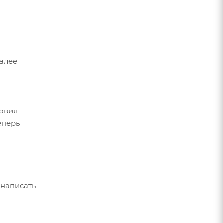
Далее
ловия
еперь
 написать