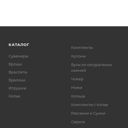
КАТАЛОГ
Комплекты
Сувениры
Кулоны
Броши
Бусы из натуральных
камней
Браслеты
Чокер
Брелоки
Ножи
Игрушки
Колье
Кольца
Комплекты с Колье
Рюкзами и Сумки
Серьги