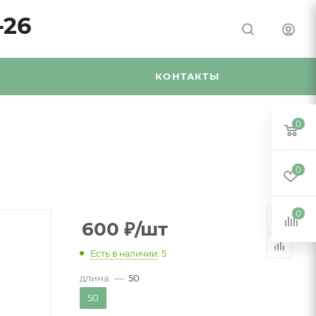
-26
Я
КОНТАКТЫ
0
0
0
600
₽
/шт
Есть в наличии
: 5
длина
—
50
50