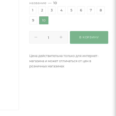
название
—
10
1
2
3
4
5
6
7
8
9
10
В КОРЗИНУ
Цена действительна только для интернет-
магазина и может отличаться от цен в
розничных магазинах