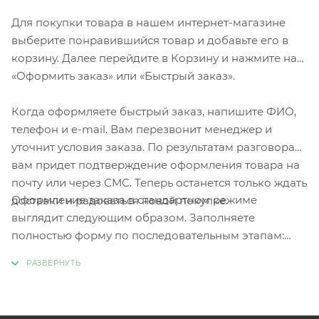
Для покупки товара в нашем интернет-магазине
выберите понравившийся товар и добавьте его в
корзину. Далее перейдите в Корзину и нажмите на
«Оформить заказ» или «Быстрый заказ».
Когда оформляете быстрый заказ, напишите ФИО,
телефон и e-mail. Вам перезвонит менеджер и
уточнит условия заказа. По результатам разговора
вам придет подтверждение оформления товара на
почту или через СМС. Теперь останется только ждать
Оформление заказа в стандартном режиме
доставки и радоваться новой покупке.
выглядит следующим образом. Заполняете
полностью форму по последовательным этапам:
адрес, способ доставки, оплаты, данные о себе.
Советуем в комментарии к заказу написать
информацию, которая поможет курьеру вас найти.
Нажмите кнопку «Оформить заказ».