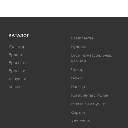
КАТАЛОГ
Комплекты
Сувениры
Кулоны
Броши
Бусы из натуральных
камней
Браслеты
Чокер
Брелоки
Ножи
Игрушки
Колье
Кольца
Комплекты с Колье
Рюкзами и Сумки
Серьги
Упаковка