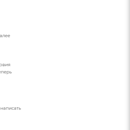
Далее
ловия
еперь
 написать