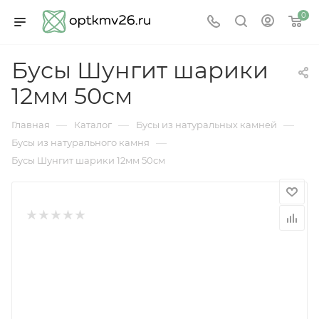
0
Бусы Шунгит шарики
12мм 50см
—
—
—
Главная
Каталог
Бусы из натуральных камней
—
Бусы из натурального камня
Бусы Шунгит шарики 12мм 50см