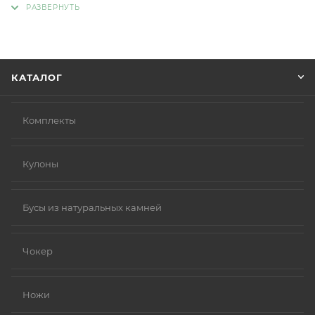
Советуем в комментарии к заказу написать
информацию, которая поможет курьеру вас найти.
Нажмите кнопку «Оформить заказ».
КАТАЛОГ
Комплекты
Кулоны
Бусы из натуральных камней
Чокер
Ножи