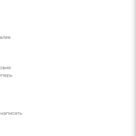
Далее
ловия
еперь
 написать