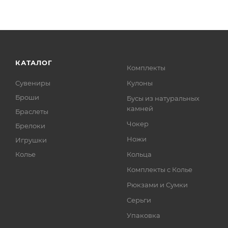
КАТАЛОГ
Комплекты
Сувениры
Кулоны
Броши
Бусы из натуральных
камней
Браслеты
Чокер
Брелоки
Ножи
Игрушки
Колье
Кольца
Комплекты с Колье
Рюкзами и Сумки
Серьги
Упаковка