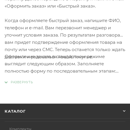
«Оформить заказ» или «Быстрый заказ».
Когда оформляете быстрый заказ, напишите ФИО,
телефон и e-mail. Вам перезвонит менеджер и
уточнит условия заказа. По результатам разговора
вам придет подтверждение оформления товара на
почту или через СМС. Теперь останется только ждать
Оформление заказа в стандартном режиме
доставки и радоваться новой покупке.
выглядит следующим образом. Заполняете
полностью форму по последовательным этапам:
адрес, способ доставки, оплаты, данные о себе.
Советуем в комментарии к заказу написать
информацию, которая поможет курьеру вас найти.
Нажмите кнопку «Оформить заказ».
КАТАЛОГ
Комплекты