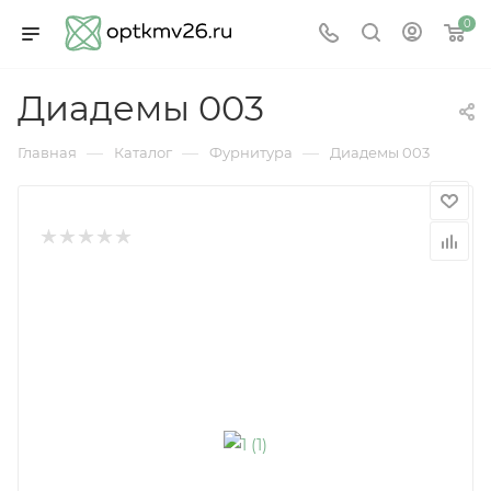
0
Диадемы 003
—
—
—
Главная
Каталог
Фурнитура
Диадемы 003