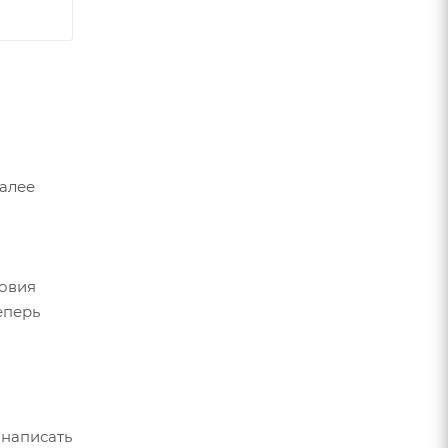
Далее
ловия
еперь
 написать