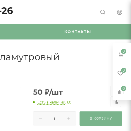
-26
Я
КОНТАКТЫ
0
рламутровый
0
0
50
₽
/шт
Есть в наличии
: 60
В КОРЗИНУ