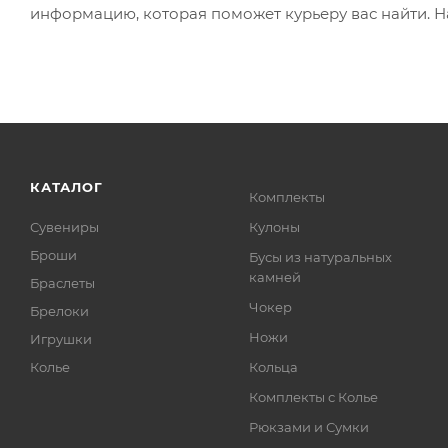
информацию, которая поможет курьеру вас найти. Н
КАТАЛОГ
Комплекты
Сувениры
Кулоны
Броши
Бусы из натуральных
камней
Браслеты
Чокер
Брелоки
Ножи
Игрушки
Колье
Кольца
Комплекты с Колье
Рюкзами и Сумки