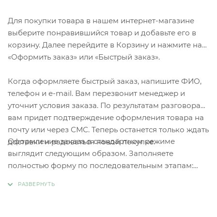
Для покупки товара в нашем интернет-магазине
выберите понравившийся товар и добавьте его в
корзину. Далее перейдите в Корзину и нажмите на
«Оформить заказ» или «Быстрый заказ».
Когда оформляете быстрый заказ, напишите ФИО,
телефон и e-mail. Вам перезвонит менеджер и
уточнит условия заказа. По результатам разговора
вам придет подтверждение оформления товара на
почту или через СМС. Теперь останется только ждать
Оформление заказа в стандартном режиме
доставки и радоваться новой покупке.
выглядит следующим образом. Заполняете
полностью форму по последовательным этапам:
адрес, способ доставки, оплаты, данные о себе.
Советуем в комментарии к заказу написать
информацию, которая поможет курьеру вас найти.
Нажмите кнопку «Оформить заказ».