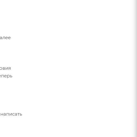
Далее
ловия
еперь
 написать