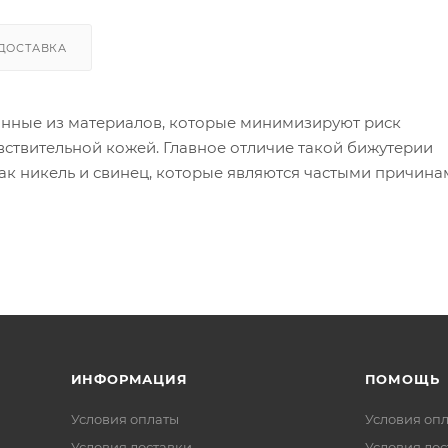
ДОСТАВКА
анные из материалов, которые минимизируют риск
вствительной кожей. Главное отличие такой бижутерии
как никель и свинец, которые являются частыми причин
ой бижутерии используются следующие материалы:
 в сплаве может вызывать реакцию).
я других металлов, таких как золото или серебро, дела
 изделия могут содержать никель в сплавах).
ИНФОРМАЦИЯ
ПОМОЩЬ
Условия оплаты
Условия оп
Условия доставки
Условия дос