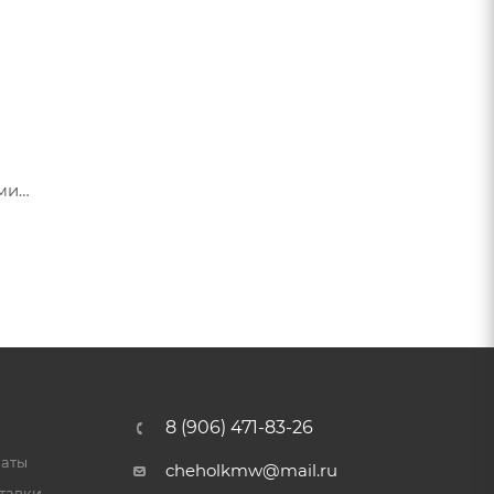
ами
я их
8 (906) 471-83-26
латы
cheholkmw@mail.ru
тавки