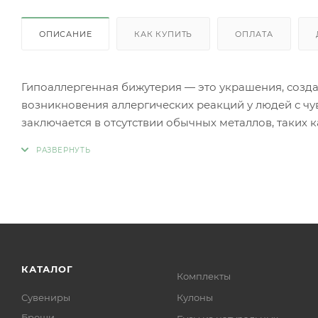
ОПИСАНИЕ
КАК КУПИТЬ
ОПЛАТА
Гипоаллергенная бижутерия — это украшения, созд
возникновения аллергических реакций у людей с чу
заключается в отсутствии обычных металлов, таких 
аллергии.
Вместо аллергенных компонентов в гипоаллергенн
Нержавеющая сталь.
Титан.
Серебро 925 пробы (хотя в некоторых случаях медь
Родиевое покрытие (часто используется для покрыти
более безопасными и устойчивыми к коррозии).
Золото (особенно высокой пробы, хотя даже золотые
КАТАЛОГ
Комплекты
Платина.
Сувениры
Кулоны
Ниобий.
Броши