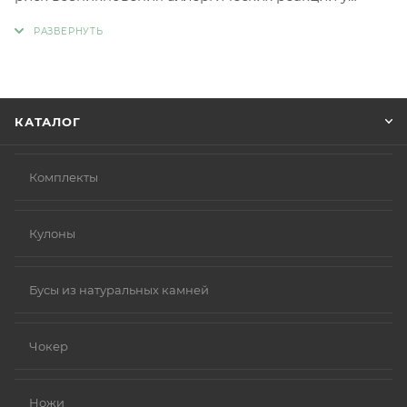
людей с чувствительной кожей. Главное отличие
такой бижутерии заключается в отсутствии обычных
металлов, таких как никель и свинец, которые
являются частыми причинами аллергии.
Вместо аллергенных компонентов в
КАТАЛОГ
гипоаллергенной бижутерии используются
следующие материалы:
Нержавеющая сталь.
Комплекты
Титан.
Серебро 925 пробы (хотя в некоторых случаях медь
Кулоны
в сплаве может вызывать реакцию).
Родиевое покрытие (часто используется для
покрытия других металлов, таких как золото или
Бусы из натуральных камней
серебро, делая их более безопасными и
устойчивыми к коррозии).
Чокер
Золото (особенно высокой пробы, хотя даже
золотые изделия могут содержать никель в сплавах).
Ножи
Платина.