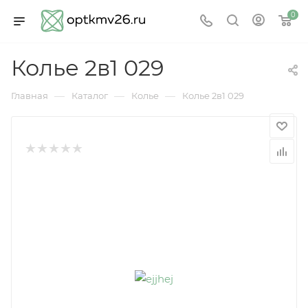
0
Колье 2в1 029
—
—
—
Главная
Каталог
Колье
Колье 2в1 029