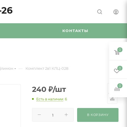
-26
Я
КОНТАКТЫ
0
—
5)лимон
Комплект 2в1 КЛЦ-028
0
0
240
₽
/шт
Есть в наличии
: 6
В КОРЗИНУ