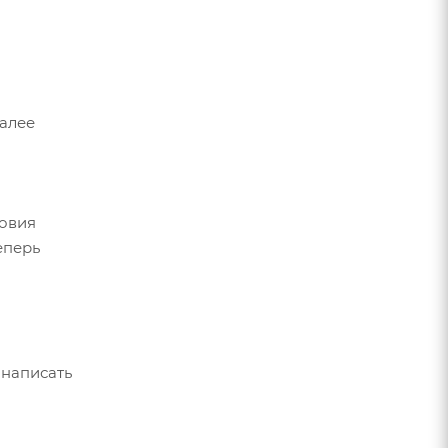
Далее
ловия
еперь
 написать