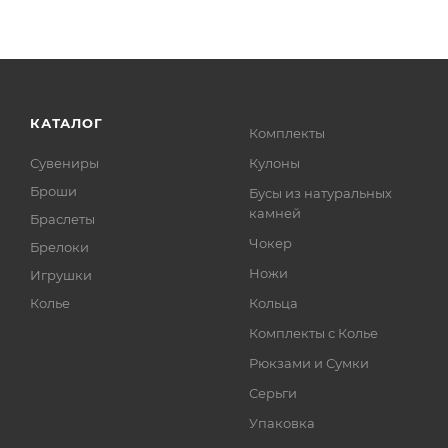
КАТАЛОГ
Комплекты
Сувениры
Кулоны
Броши
Бусы из натуральных
камней
Браслеты
Чокер
Брелоки
Ножи
Игрушки
Колье
Кольца
Комплекты с Колье
Рюкзами и Сумки
Серьги
Упаковка