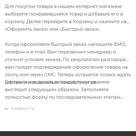
Для покупки товара в нашем интернет-магазине
выберите понравившийся товар и добавьте его в
корзину. Далее перейдите в Корзину и нажмите на
«Оформить заказ» или «Быстрый заказ».
Когда оформляете быстрый заказ, напишите ФИО,
телефон и e-mail. Вам перезвонит менеджер и
уточнит условия заказа. По результатам разговора
вам придет подтверждение оформления товара на
почту или через СМС. Теперь останется только ждать
Оформление заказа в стандартном режиме
доставки и радоваться новой покупке.
выглядит следующим образом. Заполняете
полностью форму по последовательным этапам:
адрес, способ доставки, оплаты, данные о себе.
Советуем в комментарии к заказу написать
информацию, которая поможет курьеру вас найти.
Нажмите кнопку «Оформить заказ».