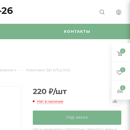
-26
Я
КОНТАКТЫ
0
—
5)лимон
Комплект 2в1 КЛЦ-045
0
0
220
₽
/шт
Нет в наличии
ПОД ЗАКАЗ
Наши менеджеры обязательно свяжутся с вами и