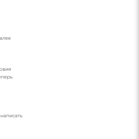
Далее
ловия
еперь
 написать