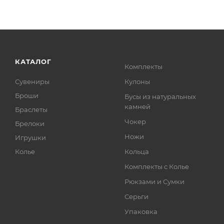
КАТАЛОГ
Комплекты
Сувениры
Кулоны
Броши
Бусы из натуральных
камней
Браслеты
Чокер
Брелоки
Ножи
Игрушки
Колье
Кольца
Комплекты с Колье
Рюкзами и Сумки
Серьги
Упаковка