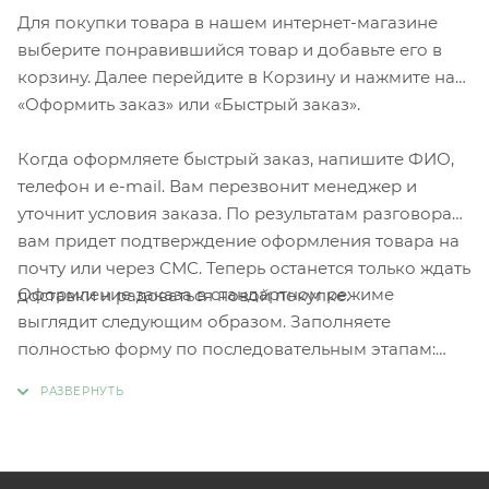
Для покупки товара в нашем интернет-магазине
выберите понравившийся товар и добавьте его в
корзину. Далее перейдите в Корзину и нажмите на
«Оформить заказ» или «Быстрый заказ».
Когда оформляете быстрый заказ, напишите ФИО,
телефон и e-mail. Вам перезвонит менеджер и
уточнит условия заказа. По результатам разговора
вам придет подтверждение оформления товара на
почту или через СМС. Теперь останется только ждать
Оформление заказа в стандартном режиме
доставки и радоваться новой покупке.
выглядит следующим образом. Заполняете
полностью форму по последовательным этапам:
адрес, способ доставки, оплаты, данные о себе.
Советуем в комментарии к заказу написать
информацию, которая поможет курьеру вас найти.
Нажмите кнопку «Оформить заказ».