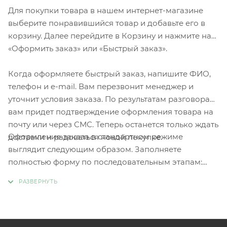
Для покупки товара в нашем интернет-магазине
выберите понравившийся товар и добавьте его в
корзину. Далее перейдите в Корзину и нажмите на
«Оформить заказ» или «Быстрый заказ».
Когда оформляете быстрый заказ, напишите ФИО,
телефон и e-mail. Вам перезвонит менеджер и
уточнит условия заказа. По результатам разговора
вам придет подтверждение оформления товара на
почту или через СМС. Теперь останется только ждать
Оформление заказа в стандартном режиме
доставки и радоваться новой покупке.
выглядит следующим образом. Заполняете
полностью форму по последовательным этапам:
адрес, способ доставки, оплаты, данные о себе.
Советуем в комментарии к заказу написать
информацию, которая поможет курьеру вас найти.
Нажмите кнопку «Оформить заказ».