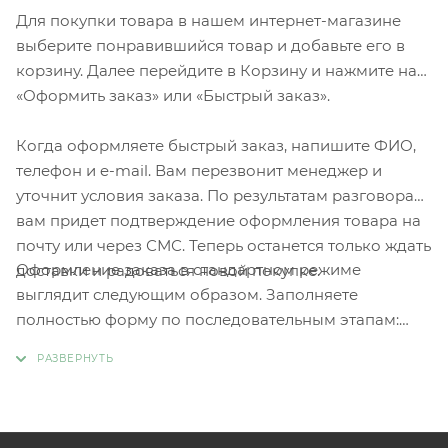
Для покупки товара в нашем интернет-магазине
выберите понравившийся товар и добавьте его в
корзину. Далее перейдите в Корзину и нажмите на
«Оформить заказ» или «Быстрый заказ».
Когда оформляете быстрый заказ, напишите ФИО,
телефон и e-mail. Вам перезвонит менеджер и
уточнит условия заказа. По результатам разговора
вам придет подтверждение оформления товара на
почту или через СМС. Теперь останется только ждать
Оформление заказа в стандартном режиме
доставки и радоваться новой покупке.
выглядит следующим образом. Заполняете
полностью форму по последовательным этапам:
адрес, способ доставки, оплаты, данные о себе.
Советуем в комментарии к заказу написать
информацию, которая поможет курьеру вас найти.
Нажмите кнопку «Оформить заказ».