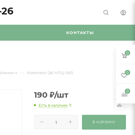
-26
Я
КОНТАКТЫ
0
—
5)лимон
Комплект 2в1 КЛЦ-060
0
0
190
₽
/шт
Есть в наличии
: 11
В КОРЗИНУ