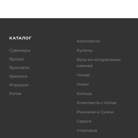
КАТАЛОГ
Комплекты
Сувениры
Кулоны
Броши
Бусы из натуральных
камней
Браслеты
Чокер
Брелоки
Ножи
Игрушки
Колье
Кольца
Комплекты с Колье
Рюкзами и Сумки
Серьги
Упаковка