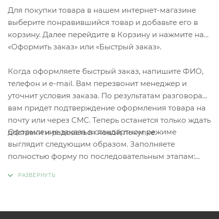
Для покупки товара в нашем интернет-магазине
выберите понравившийся товар и добавьте его в
корзину. Далее перейдите в Корзину и нажмите на
«Оформить заказ» или «Быстрый заказ».
Когда оформляете быстрый заказ, напишите ФИО,
телефон и e-mail. Вам перезвонит менеджер и
уточнит условия заказа. По результатам разговора
вам придет подтверждение оформления товара на
почту или через СМС. Теперь останется только ждать
Оформление заказа в стандартном режиме
доставки и радоваться новой покупке.
выглядит следующим образом. Заполняете
полностью форму по последовательным этапам:
адрес, способ доставки, оплаты, данные о себе.
Советуем в комментарии к заказу написать
информацию, которая поможет курьеру вас найти.
Нажмите кнопку «Оформить заказ».