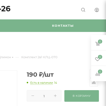
-26
Я
КОНТАКТЫ
0
—
5)лимон
Комплект 2в1 КЛЦ-070
0
0
190
₽
/шт
Есть в наличии
: 14
В КОРЗИНУ