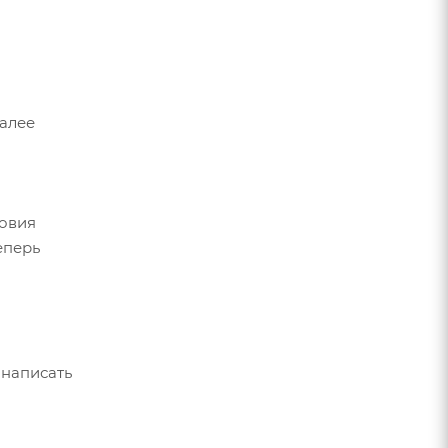
Далее
ловия
еперь
 написать