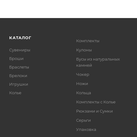
КАТАЛОГ
Комплекты
Сувениры
Кулоны
Броши
Бусы из натуральных
камней
Браслеты
Чокер
Брелоки
Ножи
Игрушки
Колье
Кольца
Комплекты с Колье
Рюкзами и Сумки
Серьги
Упаковка