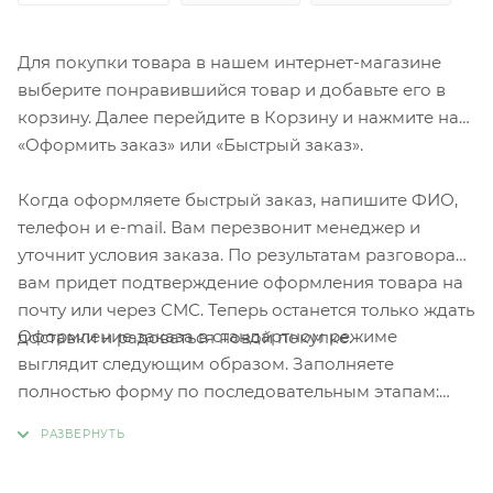
Для покупки товара в нашем интернет-магазине
выберите понравившийся товар и добавьте его в
корзину. Далее перейдите в Корзину и нажмите на
«Оформить заказ» или «Быстрый заказ».
Когда оформляете быстрый заказ, напишите ФИО,
телефон и e-mail. Вам перезвонит менеджер и
уточнит условия заказа. По результатам разговора
вам придет подтверждение оформления товара на
почту или через СМС. Теперь останется только ждать
Оформление заказа в стандартном режиме
доставки и радоваться новой покупке.
выглядит следующим образом. Заполняете
полностью форму по последовательным этапам:
адрес, способ доставки, оплаты, данные о себе.
Советуем в комментарии к заказу написать
информацию, которая поможет курьеру вас найти.