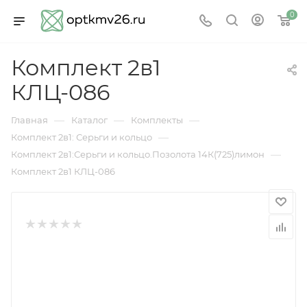
0
Комплект 2в1
КЛЦ-086
—
—
—
Главная
Каталог
Комплекты
—
Комплект 2в1: Серьги и кольцо
—
Комплект 2в1:Серьги и кольцо.Позолота 14К(725)лимон
Комплект 2в1 КЛЦ-086