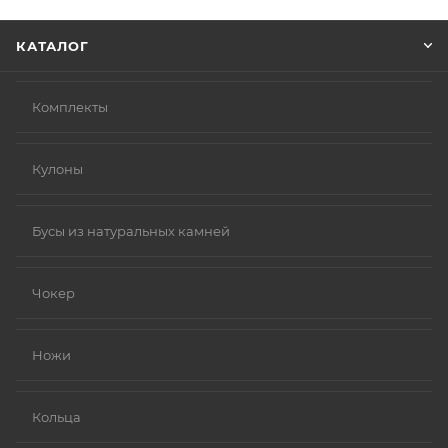
Нажмите кнопку «Оформить заказ».
КАТАЛОГ
Комплекты
Кулоны
Бусы из натуральных камней
Чокер
Ножи
Кольца