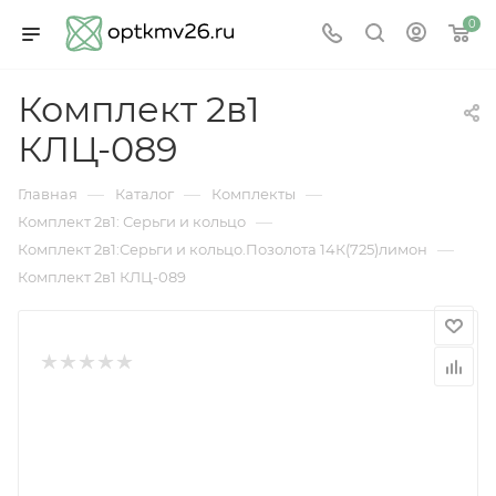
0
Комплект 2в1
КЛЦ-089
—
—
—
Главная
Каталог
Комплекты
—
Комплект 2в1: Серьги и кольцо
—
Комплект 2в1:Серьги и кольцо.Позолота 14К(725)лимон
Комплект 2в1 КЛЦ-089