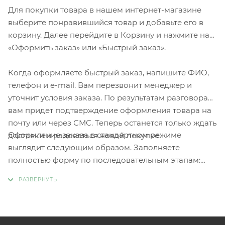
Для покупки товара в нашем интернет-магазине
выберите понравившийся товар и добавьте его в
корзину. Далее перейдите в Корзину и нажмите на
«Оформить заказ» или «Быстрый заказ».
Когда оформляете быстрый заказ, напишите ФИО,
телефон и e-mail. Вам перезвонит менеджер и
уточнит условия заказа. По результатам разговора
вам придет подтверждение оформления товара на
почту или через СМС. Теперь останется только ждать
Оформление заказа в стандартном режиме
доставки и радоваться новой покупке.
выглядит следующим образом. Заполняете
полностью форму по последовательным этапам:
адрес, способ доставки, оплаты, данные о себе.
Советуем в комментарии к заказу написать
информацию, которая поможет курьеру вас найти.
Нажмите кнопку «Оформить заказ».