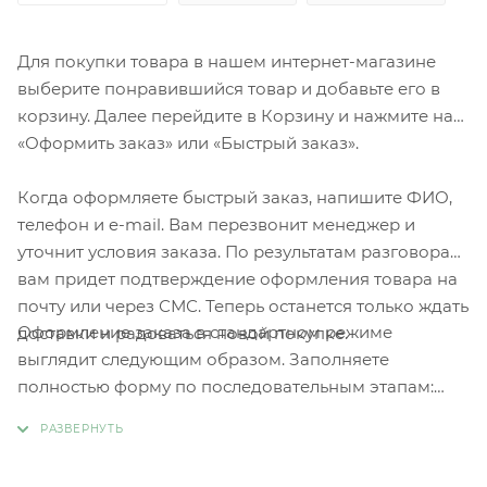
Для покупки товара в нашем интернет-магазине
выберите понравившийся товар и добавьте его в
корзину. Далее перейдите в Корзину и нажмите на
«Оформить заказ» или «Быстрый заказ».
Когда оформляете быстрый заказ, напишите ФИО,
телефон и e-mail. Вам перезвонит менеджер и
уточнит условия заказа. По результатам разговора
вам придет подтверждение оформления товара на
почту или через СМС. Теперь останется только ждать
Оформление заказа в стандартном режиме
доставки и радоваться новой покупке.
выглядит следующим образом. Заполняете
полностью форму по последовательным этапам:
адрес, способ доставки, оплаты, данные о себе.
Советуем в комментарии к заказу написать
информацию, которая поможет курьеру вас найти.