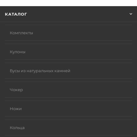
Нажмите кнопку «Оформить заказ».
КАТАЛОГ
Комплекты
Кулоны
Бусы из натуральных камней
Чокер
Ножи
Кольца