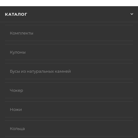
Нажмите кнопку «Оформить заказ».
КАТАЛОГ
Комплекты
Кулоны
Бусы из натуральных камней
Чокер
Ножи
Кольца