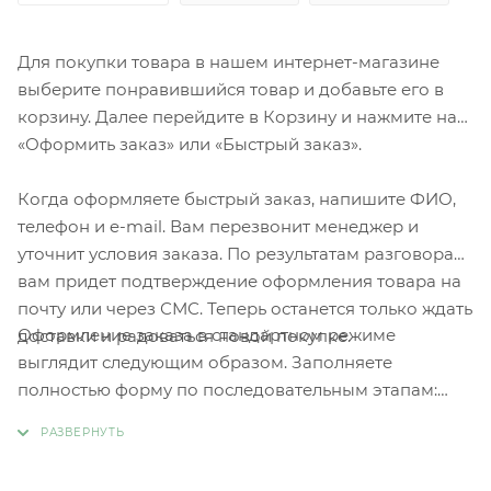
Для покупки товара в нашем интернет-магазине
выберите понравившийся товар и добавьте его в
корзину. Далее перейдите в Корзину и нажмите на
«Оформить заказ» или «Быстрый заказ».
Когда оформляете быстрый заказ, напишите ФИО,
телефон и e-mail. Вам перезвонит менеджер и
уточнит условия заказа. По результатам разговора
вам придет подтверждение оформления товара на
почту или через СМС. Теперь останется только ждать
Оформление заказа в стандартном режиме
доставки и радоваться новой покупке.
выглядит следующим образом. Заполняете
полностью форму по последовательным этапам:
адрес, способ доставки, оплаты, данные о себе.
Советуем в комментарии к заказу написать
информацию, которая поможет курьеру вас найти.