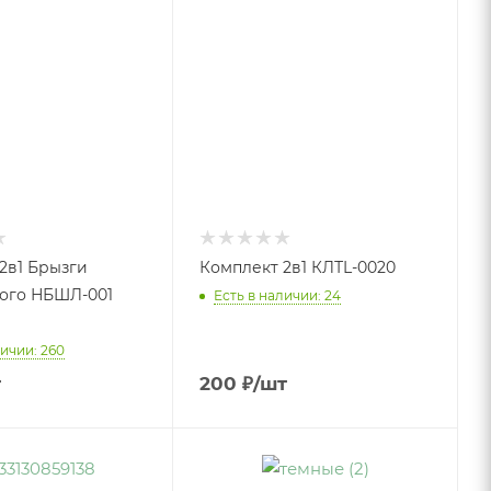
2в1 Брызги
Комплект 2в1 КЛТL-0020
ого НБШЛ-001
Есть в наличии: 24
личии: 260
т
200
₽
/шт