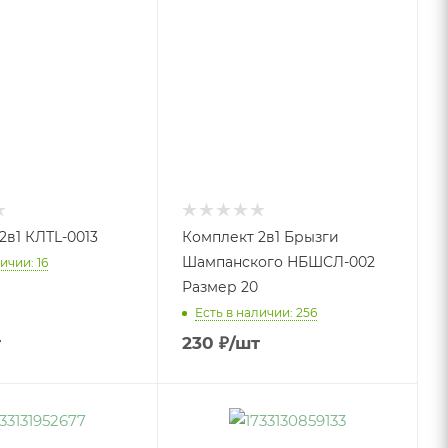
2в1 КЛТL-0013
Комплект 2в1 Брызги
Шампанского НБШСЛ-002
ичии: 16
Размер 20
Есть в наличии: 256
т
230
₽
/шт