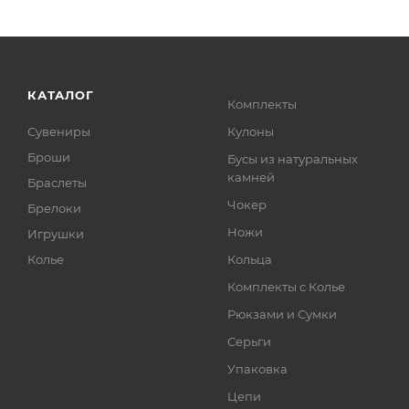
КАТАЛОГ
Комплекты
Сувениры
Кулоны
Броши
Бусы из натуральных
камней
Браслеты
Чокер
Брелоки
Ножи
Игрушки
Колье
Кольца
Комплекты с Колье
Рюкзами и Сумки
Серьги
Упаковка
Цепи