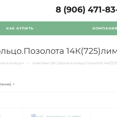
8 (906) 471-83
КАК КУПИТЬ
КОМПАНИ
ольцо.Позолота 14К(725)ли
—
ьги и кольцо
Комплект 2в1:Серьги и кольцо.Позолота 14К(72
стание)