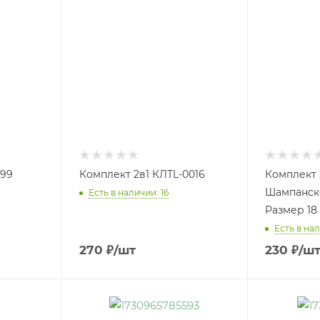
099
Комплект 2в1 КЛТL-0016
Комплект 
Шампанск
Есть в наличии: 16
Размер 18
Есть в на
270
₽
/шт
230
₽
/ш