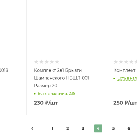
0018
Комплект 2в1 Брызги
Комплект 
Шампанского НБШЛ-001
Есть в нал
Размер 20
Есть в наличии: 238
230
₽
/шт
250
₽
/ш
1
2
3
4
5
6