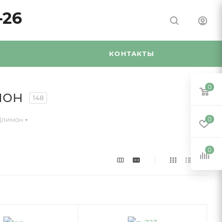
-26
Я
КОНТАКТЫ
0
мон
148
5)лимон
0
0