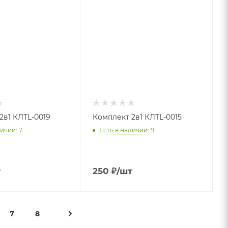
2в1 КЛТL-0019
Комплект 2в1 КЛТL-0015
ичии: 7
Есть в наличии: 9
т
250
₽
/шт
7
8