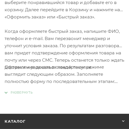
выберите понравившийся товар и добавьте его в
корзину. Далее перейдите в Корзину и нажмите на
«Оформить заказ» или «Быстрый заказ».
Когда оформляете быстрый заказ, напишите ФИО,
телефон и e-mail. Вам перезвонит менеджер и
уточнит условия заказа. По результатам разговора
вам придет подтверждение оформления товара на
почту или через СМС. Теперь останется только ждать
Оформление заказа в стандартном режиме
доставки и радоваться новой покупке.
выглядит следующим образом. Заполняете
полностью форму по последовательным этапам:
адрес, способ доставки, оплаты, данные о себе.
Советуем в комментарии к заказу написать
информацию, которая поможет курьеру вас найти.
Нажмите кнопку «Оформить заказ».
КАТАЛОГ