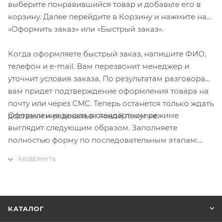
выберите понравившийся товар и добавьте его в
корзину. Далее перейдите в Корзину и нажмите на
«Оформить заказ» или «Быстрый заказ».
Когда оформляете быстрый заказ, напишите ФИО,
телефон и e-mail. Вам перезвонит менеджер и
уточнит условия заказа. По результатам разговора
вам придет подтверждение оформления товара на
почту или через СМС. Теперь останется только ждать
Оформление заказа в стандартном режиме
доставки и радоваться новой покупке.
выглядит следующим образом. Заполняете
полностью форму по последовательным этапам:
адрес, способ доставки, оплаты, данные о себе.
Советуем в комментарии к заказу написать
информацию, которая поможет курьеру вас найти.
Нажмите кнопку «Оформить заказ».
КАТАЛОГ